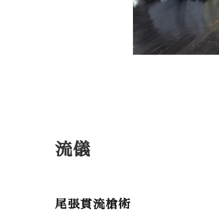
流儀
尾張貫流槍術