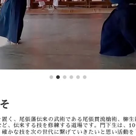
1
2
3
4
5
6
そ
を置く、尾張藩伝来の武術である尾張貫流槍術、柳生
ど、伝来する技を修練する道場です。門下生は、10
、確かな技を次の世代に繋げていきたいと思い活動を