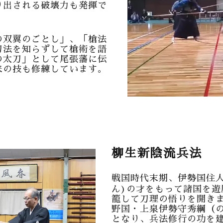
り出される破壊力も発揮で
の双翼のごとし」、「槍法
刀法を知らずして槍術を語
の太刀」として尾張藩に伝
来の技も修練しています。
柳生新陰流兵法
戦国時代末期、伊勢国住
ん)の才をもって諸国を遊
籠して刀理の悟りを開き
野国・上泉伊勢守秀綱（
となり、兵法修行の功を建