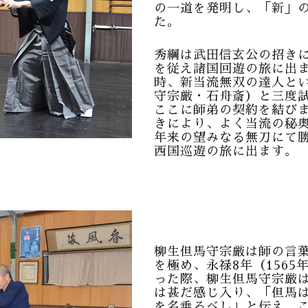
の一道を発明し、「新」
た。
秀綱は武田信玄公の招き
を従え諸国回遊の旅に出ま
時、新当流無双の達人とい
守宗厳・石舟斎）と三度
ここに師弟の契約を結び
きにより、よく当流の秘
年来の望みなる無刀にて
西国巡遊の旅に出ます。
柳生但馬守宗厳は師の言
を極め、永禄8年（156
った際、柳生但馬守宗厳
は甚だ感じ入り、「但馬
を名乗るべし」と伝え、