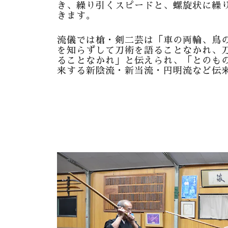
き、繰り引くスピードと、螺旋状に繰
きます。
流儀では槍・剣二芸は「車の両輪、鳥
を知らずして刀術を語ることなかれ、
ることなかれ」と伝えられ、「とのも
来する新陰流・新当流・円明流など伝