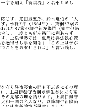
の一字を加え「新陰流」と名乗りまし
に応じず、疋田豊五郎、鈴木意伯の二人
す。永禄7年〈1564年〉、秀綱53歳の
われた37歳の柳生新左衛門（柳生但馬
試合し、三度とも新左衛門に利あらず。
ます。上泉伊勢守は「但馬は兵法執心深
奥を感得せし事を知る」「この上は予が
勝つことを考案せられよ」と言い残し、
葉を守り昼夜寝食の間も不忘遂にその理
5年）、上泉伊勢守秀綱が柳生谷に立ち寄
はその見解の理を語ります。上泉伊勢守
は大和一国の名人なり。以降柳生新陰流
ここに柳生新陰流が誕生しました。