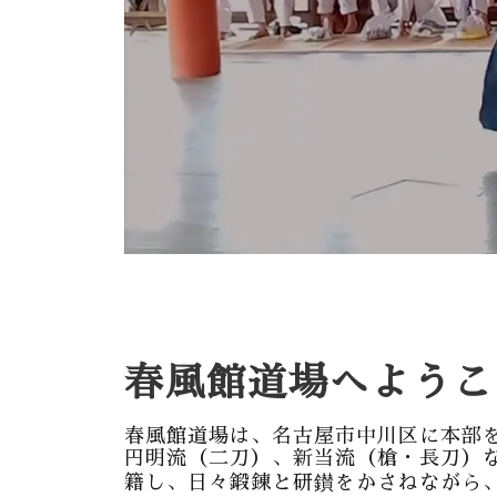
春風館道場へようこ
春風館道場は、名古屋市中川区に本部
円明流（二刀）、新当流（槍・長刀）な
籍し、日々鍛錬と研鑚をかさねながら