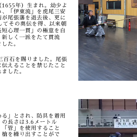
1655年）生まれ。幼少よ
み、「伊東流」を虎尾三安
衛が尾張藩を退去後、更に
してその奥伝を得、以来朝
長短心理一貫」の極意を自
、新しく一派をたて貫流
ました。
て三百石を賜りました。尾張
に伝えることを禁じたこと
れました。
わる」とされ、防具を着用
の長さは3.6メートル
。「管」を使用すること
く槍を繰り出すことがで