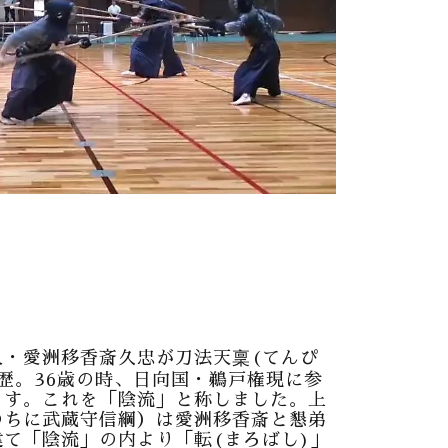
人・愛洲移香斎久忠が刀法天稟(てんぴ
歴。36歳の時、日向国・鵜戸権現に参
ます。これを「陰流」と称しました。上
のちに武蔵守信綱）は愛洲移香斎と懇弟
て「陰流」の内より「転(まろばし)」