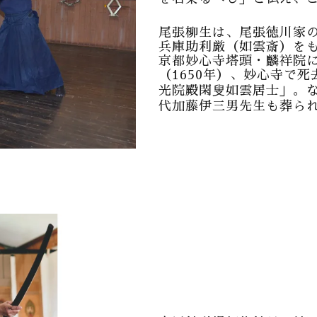
尾張柳生は、尾張徳川家
兵庫助利厳（如雲斎）を
京都妙心寺塔頭・麟祥院
（1650年）、妙心寺で
光院殿閑叟如雲居士」。
代加藤伊三男先生も葬ら