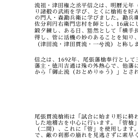
流祖・津田権之丞平信之は、明暦元年（
り諸般の武術を学び、とくに槍術を好
の門人・森勘兵衛に学びました。勘兵
佐分利円右衛門忠村を師とし、16歳に
鍛夕練し、ある日、豁然として「横手
得し、管に活機の妙のあることを知り
（津田流・津田貫流・一兮流）と称し
信之は、1692年、尾張藩槍奉行とし
藩主・徳川吉通は殊の外熱心で、他藩
から「御止流（おとめりゅう）」とさ
尾張貫流槍術は「試合に始まり形に終
した地稽古を中心に行います。「管槍」
（二間）、これに「管」を使用します
で、敵の刹那の崩れを見逃さずに素早